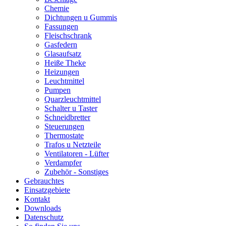
Chemie
Dichtungen u Gummis
Fassungen
Fleischschrank
Gasfedern
Glasaufsatz
Heiße Theke
Heizungen
Leuchtmittel
Pumpen
Quarzleuchtmittel
Schalter u Taster
Schneidbretter
Steuerungen
Thermostate
Trafos u Netzteile
Ventilatoren - Lüfter
Verdampfer
Zubehör - Sonstiges
Gebrauchtes
Einsatzgebiete
Kontakt
Downloads
Datenschutz