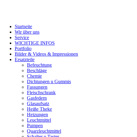
Startseite
Wir über uns
Service
WICHTIGE INFOS
Portfolio
Bilder & Videos & Impressionen
Ersatzteile
Befeuchtung
Beschläge
Chemie
Dichtungen u Gummis
Fassungen
Fleischschrank
Gasfedern
Glasaufsatz
Heiße Theke
Heizungen
Leuchtmittel
Pumpen
Quarzleuchtmittel
Schalter u Taster